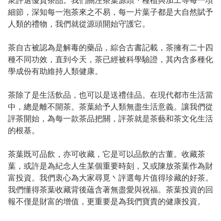
衆評選優質茶品。我們關注茶葉源頭丶種植與加工等每一項
細節，深知每一泡茶來之不易，每一片葉子都是大自然賦予
人類的禮物，我們就從源頭開始守護它。

茶自古被認為是解毒的藥品，綜合古書記載，茶擁有二十四
種不同功效，直到今天，茶已經被科學驗證，其內含多種化
學成份有助維持人類健康。

茶除了是生活飲品，也可以是送禮佳品。在現代都市生活當
中，總是離不開茶。茶葉給予人類無盡生活意義。讓我們從
評茶開始，為每一款茶品把關，評茶就是茶藝和茶文化生活
的根基。

茶葉既可品飲，亦可收藏，它是可以品飲的古董。收藏茶
葉，或許是為紀念人生某個重要時刻，又或陳放茶葉作為財
富投資。我們衷心為大家尋覓丶評選每片值得珍藏的好茶。
我們懂得茶葉收藏背後蘊含著無盡愛與祝福。茶葉投資的回
報不僅是財富的增值，更重要是為我們寶貴的健康投資。
