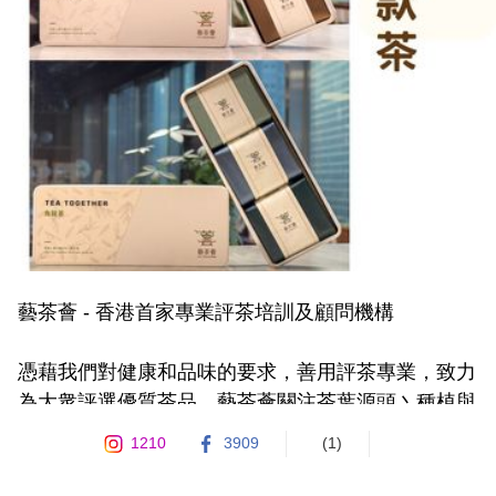
藝茶薈 - 香港首家專業評茶培訓及顧問機構

憑藉我們對健康和品味的要求，善用評茶專業，致力
為大衆評選優質茶品。藝茶薈關注茶葉源頭丶種植與
加工等每項細節，深知每一泡茶來之不易，每一片葉
1210
3909
(1)
子都是大自然賦予人類的禮物，我們就從源頭開始守
護它。
