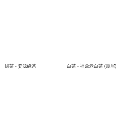
茶自古就被認為是解毒藥品，綜合古書記載，茶擁有
二十四種不同功效，直到今天，茶已經被科學驗證，
其內含多種的化學成份有助維持人們健康。

茶是日常飲品，也是送禮佳品。在現代都市生活中，
總離不開茶。茶葉給予人們生活意義。我們從評茶開
始，為每一款茶品把關，評茶是茶藝和茶文化生活的
綠茶 - 婺源綠茶
白茶 - 福鼎老白茶 (壽眉)
根基。

茶葉既可品飲，亦可收藏，是可以品飲的古董。收藏
茶葉，或許是為紀念人生某個重要時刻，又或陳放茶
葉作為財富投資。我們衷心為大家尋覓丶評選每片值
得珍藏的好茶。我們懂得茶葉收藏背後蘊含著無盡的
愛與祝福。茶葉投資的回報不僅是財富增值，更重要
是為我們寶貴的健康投資。
