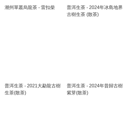
潮州單叢烏龍茶 - 雷扣柴
普洱生茶 - 2024年冰島地界
古樹生茶 (散茶)
WhatsApp : 9652 6985 (董先生) / 9585 3739 (羅小
姐)

藝茶薈 - 為您詮釋茶葉初心。

www.teatogetherhk.com/welcome
普洱生茶 - 2021大勐龍古樹
普洱生茶 - 2024年昔歸古樹
生茶(散茶)
紫芽(散茶)