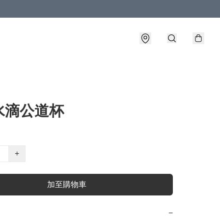
水滴公道杯
+
加至購物車
−