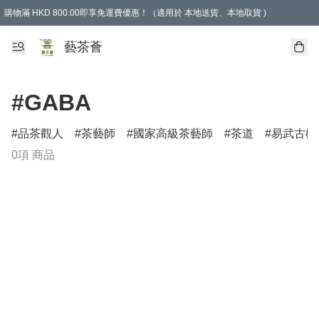
購物滿 HKD 800.00即享免運費優惠！（適用於 本地送貨、本地取貨 )
藝茶薈
#GABA
品茶觀人
茶藝師
國家高級茶藝師
茶道
易武古樹
0項 商品