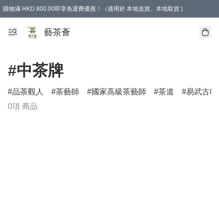
購物滿 HKD 800.00即享免運費優惠！（適用於 本地送貨、本地取貨 )
藝茶薈
#中茶牌
品茶觀人
茶藝師
國家高級茶藝師
茶道
易武古樹
0項 商品