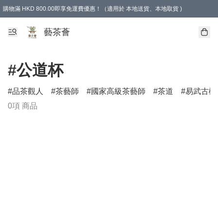
購物滿 HKD 800.00即享免運費優惠！（適用於 本地送貨、本地取貨 )
藝茶薈
#公道杯
品茶觀人
茶藝師
國家高級茶藝師
茶道
易武古樹
0項 商品