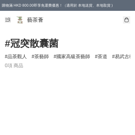
購物滿 HKD 800.00即享免運費優惠！（適用於 本地送貨、本地取貨 )
藝茶薈
#冠突散囊菌
品茶觀人
茶藝師
國家高級茶藝師
茶道
易武古樹
0項 商品