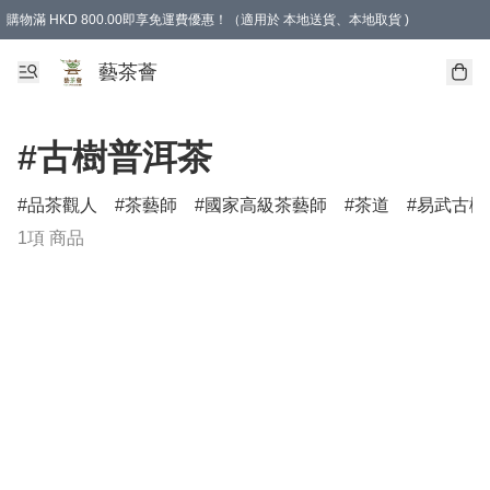
購物滿 HKD 800.00即享免運費優惠！（適用於 本地送貨、本地取貨 )
藝茶薈
#古樹普洱茶
品茶觀人
茶藝師
國家高級茶藝師
茶道
易武古樹
1項 商品