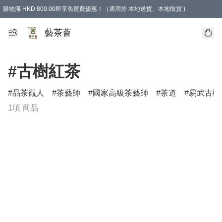
購物滿 HKD 800.00即享免運費優惠！（適用於 本地送貨、本地取貨 )
藝茶薈
#古樹紅茶
品茶觀人
茶藝師
國家高級茶藝師
茶道
易武古樹
1項 商品