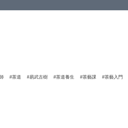
師
茶道
易武古樹
茶道養生
茶藝課
茶藝入門