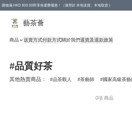
購物滿 HKD 800.00即享免運費優惠！（適用於 本地送貨、本地取貨 )
藝茶薈
商品
送貨方式
付款方式
關於我們
退貨及退款政策
#品質好茶
其他熱賣商品：
品茶觀人
茶藝師
國家高級茶藝
0項 商品