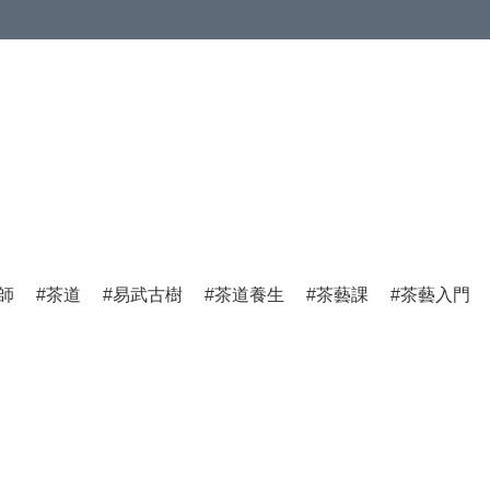
師
茶道
易武古樹
茶道養生
茶藝課
茶藝入門