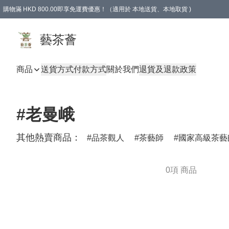
購物滿 HKD 800.00即享免運費優惠！（適用於 本地送貨、本地取貨 )
藝茶薈
商品
送貨方式
付款方式
關於我們
退貨及退款政策
#老曼峨
其他熱賣商品：
品茶觀人
茶藝師
國家高級茶藝
0項 商品