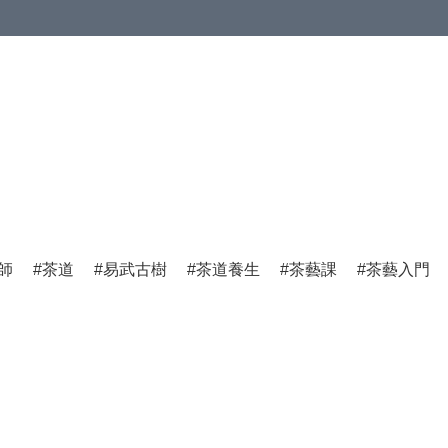
師
茶道
易武古樹
茶道養生
茶藝課
茶藝入門