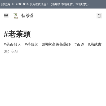
購物滿 HKD 800.00即享免運費優惠！（適用於 本地送貨、本地取貨 )
藝茶薈
#老茶頭
品茶觀人
茶藝師
國家高級茶藝師
茶道
易武古樹
0項 商品