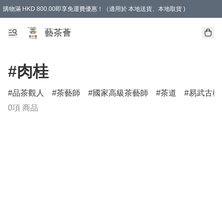
購物滿 HKD 800.00即享免運費優惠！（適用於 本地送貨、本地取貨 )
藝茶薈
#肉桂
品茶觀人
茶藝師
國家高級茶藝師
茶道
易武古樹
0項 商品