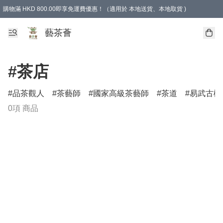
購物滿 HKD 800.00即享免運費優惠！（適用於 本地送貨、本地取貨 )
藝茶薈
#茶店
品茶觀人
茶藝師
國家高級茶藝師
茶道
易武古樹
0項 商品