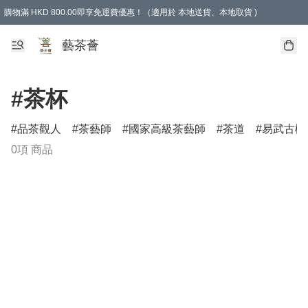
購物滿 HKD 800.00即享免運費優惠！（適用於 本地送貨、本地取貨 )
藝茶薈
#茶杯
品茶觀人
茶藝師
國家高級茶藝師
茶道
易武古樹
0項 商品