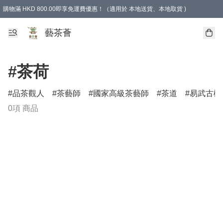
購物滿 HKD 800.00即享免運費優惠！（適用於 本地送貨、本地取貨 )
藝茶薈
#茶荷
品茶觀人
茶藝師
國家高級茶藝師
茶道
易武古樹
0項 商品