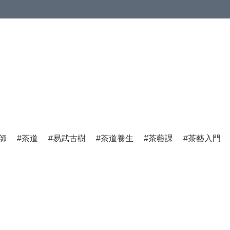
師
茶道
易武古樹
茶道養生
茶藝課
茶藝入門