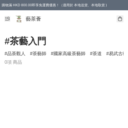
購物滿 HKD 800.00即享免運費優惠！（適用於 本地送貨、本地取貨 )
藝茶薈
#茶藝入門
品茶觀人
茶藝師
國家高級茶藝師
茶道
易武古樹
0項 商品