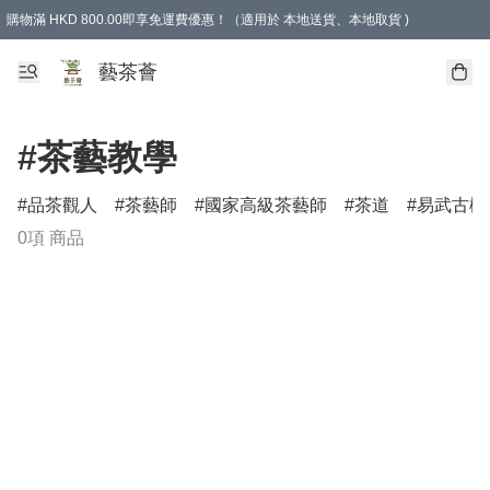
購物滿 HKD 800.00即享免運費優惠！（適用於 本地送貨、本地取貨 )
藝茶薈
#茶藝教學
品茶觀人
茶藝師
國家高級茶藝師
茶道
易武古樹
0項 商品