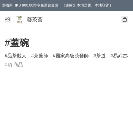
購物滿 HKD 800.00即享免運費優惠！（適用於 本地送貨、本地取貨 )
藝茶薈
#蓋碗
品茶觀人
茶藝師
國家高級茶藝師
茶道
易武古樹
0項 商品