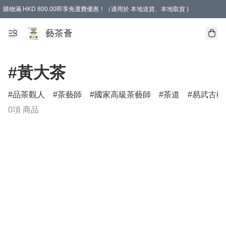
購物滿 HKD 800.00即享免運費優惠！（適用於 本地送貨、本地取貨 )
藝茶薈
#黃大茶
品茶觀人
茶藝師
國家高級茶藝師
茶道
易武古樹
0項 商品